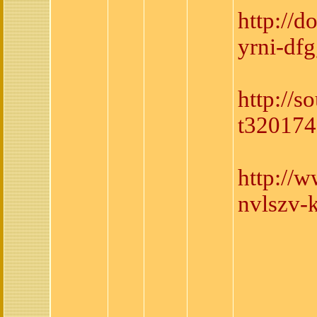
http://
yrni-df
http://s
t320174
http://
nvlszv-