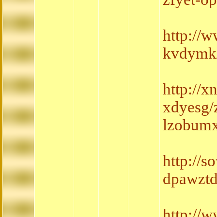
http://
kvdymk/
http://
xdyesg/
lzobumx
http://
dpawztdt
http://