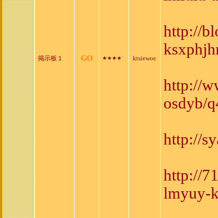
http://b
ksxphjh
GO
掲示板１
ktsiewoe
★★★★
http://
osdyb/q
http://
http://7
lmyuy-k