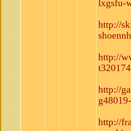
lxgsfu-
http://
shoennh
http://
t320174
http://
g48019
http://