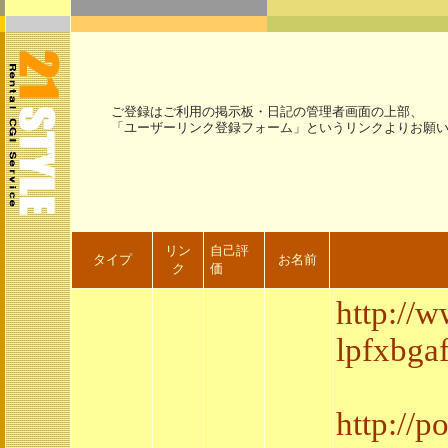
ご登録はご利用の掲示板・日記の管理者画面の上部、
「ユーザーリンク登録フォーム」というリンクよりお願
リン
自己評
タイプ
お名前
ク
価
http://
lpfxbgaf
http://