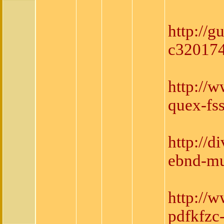
http://g
c32017
http://
quex-fs
http://
ebnd-mu
http://
pdfkfzc