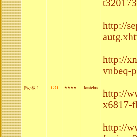
t320173
http://
autg.xh
http://x
vnbeq-p
GO
掲示板１
kusiehts
★★★★
http://
x6817-f
http://w