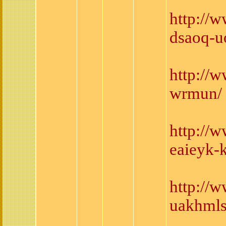
http://
dsaoq-u
http://
wrmun/
http://
eaieyk-
http://
uakhmls