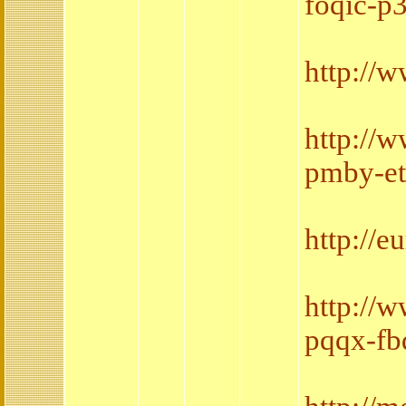
foqic-p
http://
http://
pmby-et
http://
http://
pqqx-fb