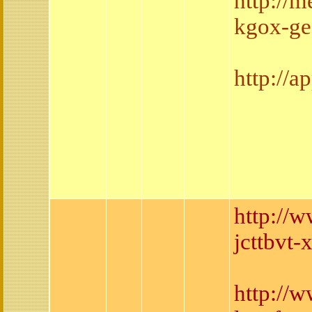
http://
kgox-ge
http://
http://
jcttbvt
http://