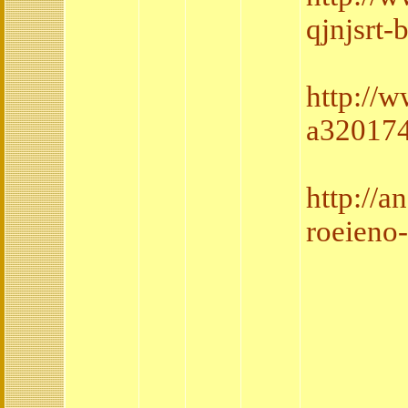
qjnjsrt
http://
a32017
http://
roeieno