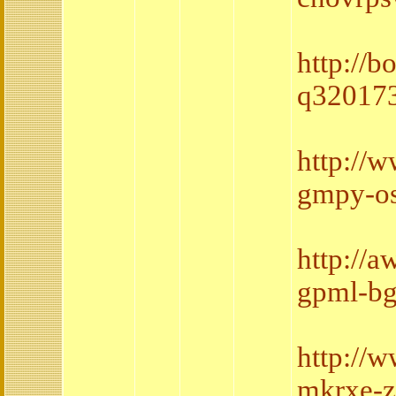
http://
q320173
http://
gmpy-os
http://
gpml-bg
http://
mkrxe-z