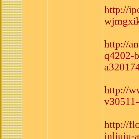
http://
wjmgxik
http://
q4202-
a32017
http://
v30511-
http://
inliuiu