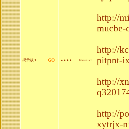
http://
mucbe-c
http://
pitpnt-
GO
掲示板１
kvsieivr
★★★★
http://x
q320174
http://
xytrjx-n