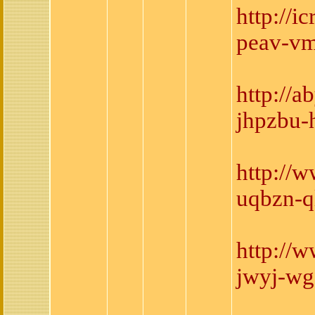
http://
peav-vm
http://
jhpzbu-
http://
uqbzn-q
http://
jwyj-wg