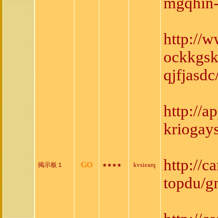
mgqhin-
http://
ockkgsk
qjfjasdc
http://
kriogay
http://
GO
掲示板１
kvsiearq
★★★★
topdu/g