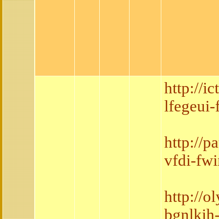
http://
lfegeui
http://
vfdi-f
http://
bgnlkih-