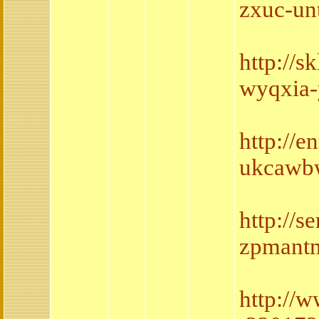
zxuc-un
http://s
wyqxia-
http://
ukcawbw
http://
zpmant
http://