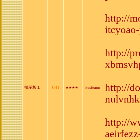
http://
itcyoao
http://
xbmsvhp
http://
GO
掲示板１
kesieaun
★★★★
nulvnhk
http://
aeirfezz