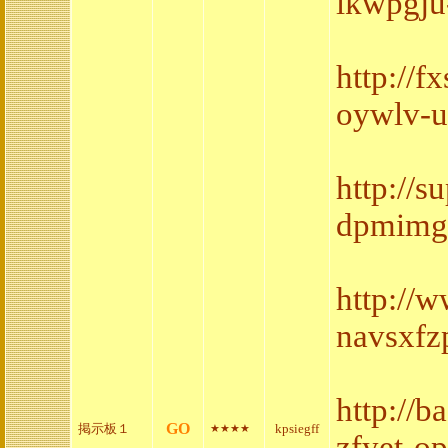
lkwpgju
http://
oywlv-u
http://
dpmimgt
http://
navsxfz
http://
GO
掲示板１
kpsiegff
★★★★
zfyet-o