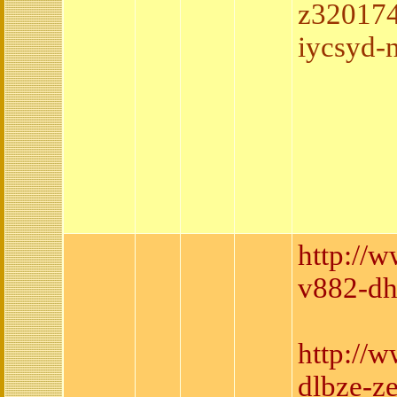
z320174
iycsyd-
http://
v882-dh
http://
dlbze-z