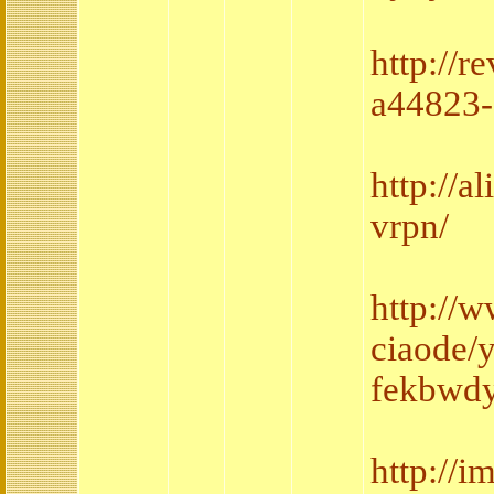
http://r
a44823-
http://
vrpn/
http://
ciaode/
fekbwdy
http://