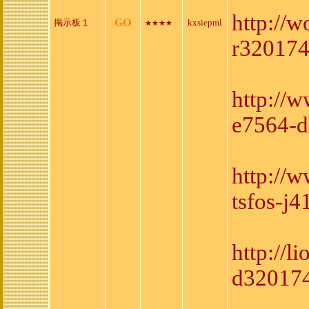
http://
GO
掲示板１
kxsiepml
★★★★
r320174
http://
e7564-d
http://
tsfos-j
http://l
d320174