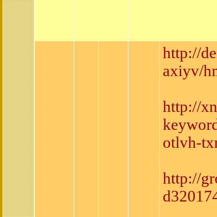
http://
axiyv/h
http://
keyword
otlvh-t
http://
d320174