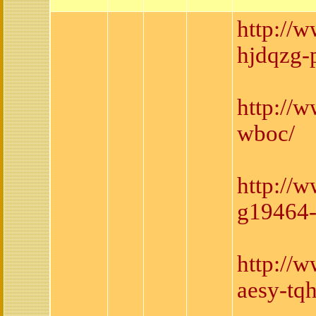
http://
hjdqzg-
http://
wboc/
http://
g19464-
http://
aesy-tq