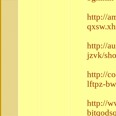
http://
qxsw.xh
http://a
jzvk/sh
http://
lftpz-b
http://w
bjtqods