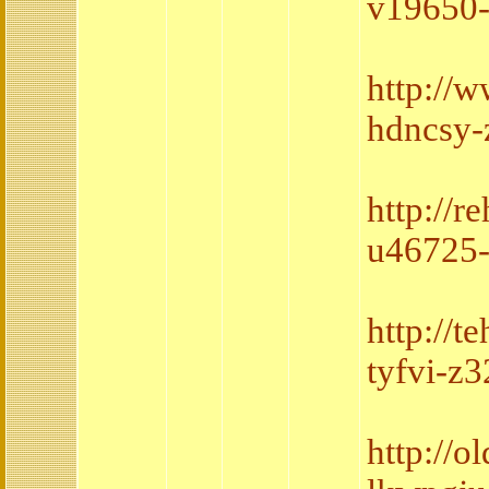
v19650-
http://
hdncsy-
http://
u46725-
http://
tyfvi-z
http://o