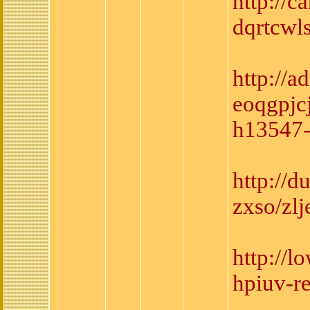
http://
dqrtcwl
http://
eoqgpjc
h13547-
http://
zxso/zl
http://
hpiuv-r