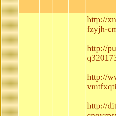
http://
fzyjh-c
http://
q320173
http://
vmtfxqt
http://
cnovrps