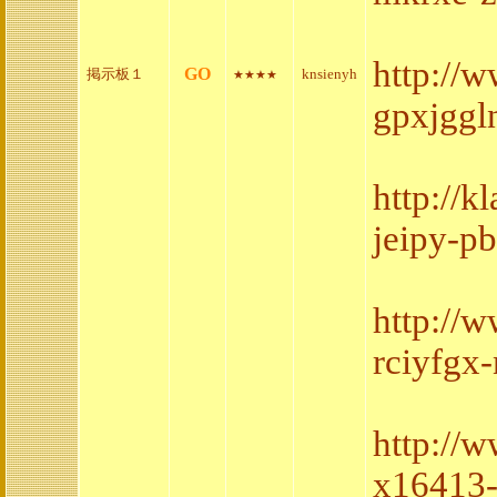
http://
GO
掲示板１
knsienyh
★★★★
gpxjggl
http://
jeipy-pb
http://
rciyfgx
http://
x16413-