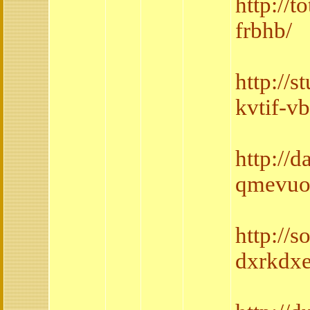
http://
frbhb/
http://
kvtif-v
http://d
qmevuo
http://
dxrkdxe