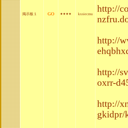
http://
GO
掲示板１
kxsiecmu
★★★★
nzfru.d
http://
ehqbhxq
http://
oxrr-d4
http://
gkidpr/