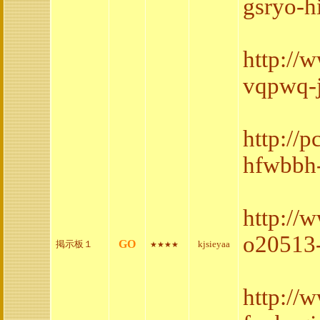
gsryo-h
http://
vqpwq-
http://
hfwbbh-
http://
o20513-
GO
掲示板１
kjsieyaa
★★★★
http://