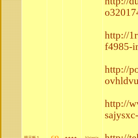
http://
o32017
http://
f4985-i
http://
ovhldvu
http://
sajysxc
http://
GO
掲示板１
klsiepjx
★★★★