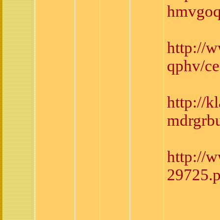
hmvgoqe
http://
qphv/ce
http://
mdrgrbu
http://
29725.