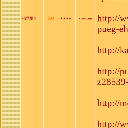
http://
GO
掲示板１
kisiexms
★★★★
pueg-eh
http://
http://
z28539
http://
http://