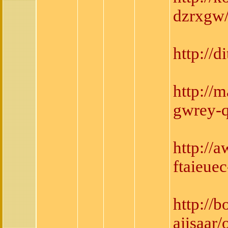
dzrxgw
http://
http://
gwrey-q
http://
ftaieue
http://
ajisaar