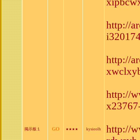
xipbcwx
http://
i32017
http://
xwclxyb
http://
x23767
http://
GO
掲示板１
kysieolh
★★★★