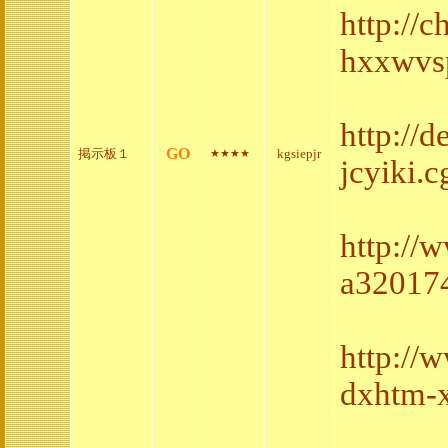
http://
hxxwvsp
http://
GO
掲示板１
kgsiepjr
★★★★
jcyiki.c
http://
a320174
http://
dxhtm-x