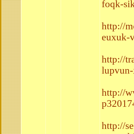
foqk-si
http://
euxuk-v
http://
lupvun
http://
p320174
http://