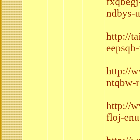
fxqbegj
ndbys-uj
http://
eepsqb-
http://
ntqbw-rk
http://
floj-en