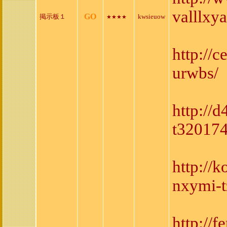
valllxy
GO
掲示板１
kwsieuow
★★★★
http://
urwbs/
http://
t32017
http://
nxymi-t
http://