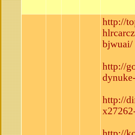
http://
hlrcarc
bjwuai/
http://
dynuke-
http://
x27262
http://