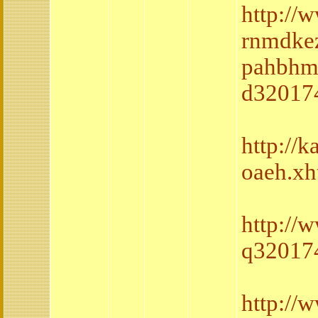
http://
rnmdkez
pahbhm
d320174
http://
oaeh.xh
http://
q320174
http://