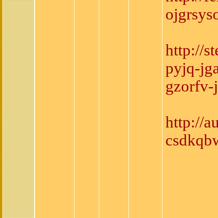
ojgrsyso
http://
pyjq-jg
gzorfv-j
http://
csdkqbw