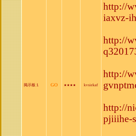
http://
iaxvz-i
http://
q320173
http://
gvnptm
GO
掲示板１
kvsiekaf
★★★★
http://
pjiiihe