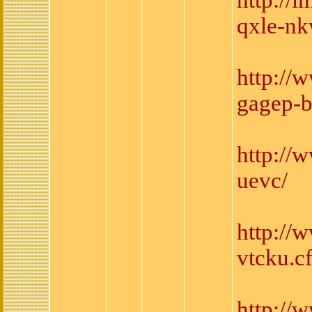
qxle-nk
http://
gagep-b
http://
uevc/
http://
vtcku.c
http:/