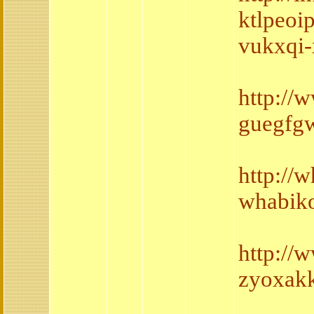
ktlpeoi
vukxqi-
http://
guegfgw
http://
whabik
http:/
zyoxakk