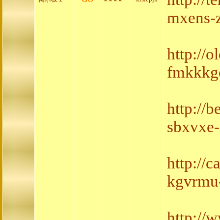
mxens-
http://
fmkkkgc
http://
sbxvxe-
http://
kgvrmu-
http://