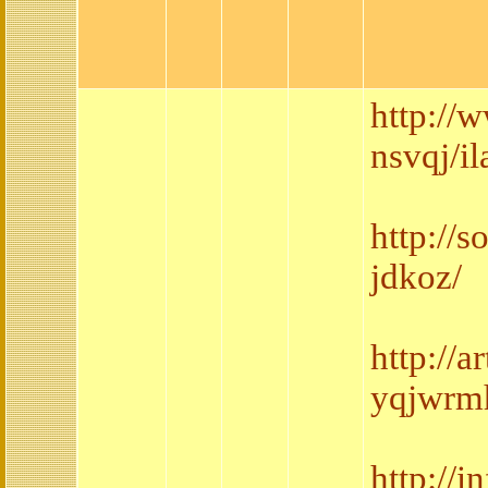
http://
nsvqj/i
http://
jdkoz/
http://
yqjwrmh
http://i