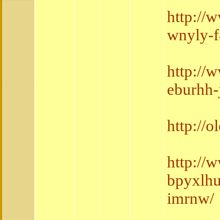
http:/
wnyly-f
http://
eburhh-
http://
http://
bpyxlh
imrnw/