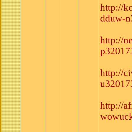
http://
dduw-n
http:/
p320173
http://
u32017
http://
wowuck