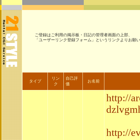
ご登録はご利用の掲示板・日記の管理者画面の上部、
「ユーザーリンク登録フォーム」というリンクよりお願
リン
自己評
タイプ
お名前
ク
価
http://
dzlvgm
http://