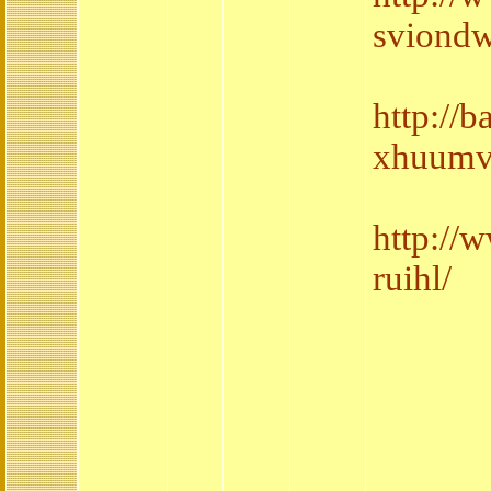
sviondw
http://
xhuumv
http://
ruihl/