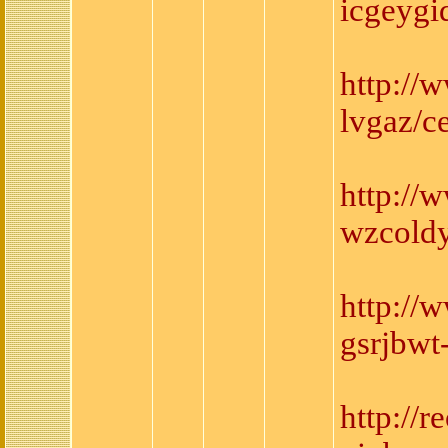
icgeygi
http://
lvgaz/c
http://
wzcoldy
http://
gsrjbwt
http://