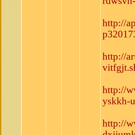
rdwsvh-
http://
p32017
http://
vitfgjt.
http://
yskkh-u
http://
dxjiumk