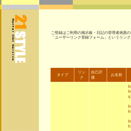
ご登録はご利用の掲示板・日記の管理者画面の
「ユーザーリンク登録フォーム」というリンク
リン
自己評
タイプ
お名前
ク
価
h
b
q
h
k
h
b