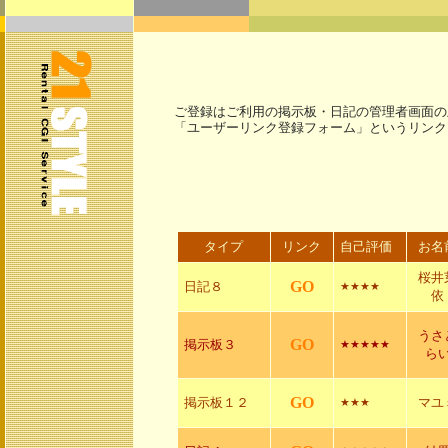
ご登録はご利用の掲示板・日記の管理者画面の
「ユーザーリンク登録フォーム」というリンク
タイプ
リンク
自己評価
お名
桜井
GO
日記８
★★★★
依
うさ
GO
掲示板３
★★★★★
ら
GO
掲示板１２
マユ
★★★