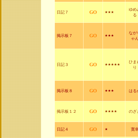
ゆめ
GO
日記７
★★★
る
なが
GO
掲示板７
★★★
ゃ
ひま
GO
日記３
★★★★★
り
GO
掲示板８
はる
★★★
GO
掲示板１２
のざ
★★★★
GO
日記４
寛
★