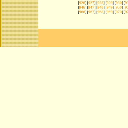
[
926
] [
927
] [
928
] [
929
] [
930
] [
9
[
946
] [
947
] [
948
] [
949
] [
950
] [
9
[
966
] [
967
] [
968
] [
969
] [
970
] [
9