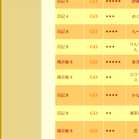
GO
日記４
紗
★★★★★
GO
日記４
め
★★★
GO
日記８
ち
★★★★
りん
GO
日記８
★★★
ん
GO
掲示板８
奈
★★★★★
ユリ
GO
掲示板４
★★
ス
GO
日記８
か
★★★★
GO
日記８
瀬里
★★
GO
掲示板８
芯
★★★