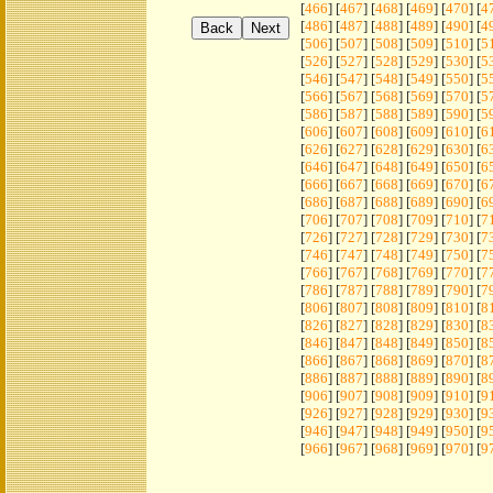
[
466
] [
467
] [
468
] [
469
] [
470
] [
4
[
486
] [
487
] [
488
] [
489
] [
490
] [
4
[
506
] [
507
] [
508
] [
509
] [
510
] [
5
[
526
] [
527
] [
528
] [
529
] [
530
] [
5
[
546
] [
547
] [
548
] [
549
] [
550
] [
5
[
566
] [
567
] [
568
] [
569
] [
570
] [
5
[
586
] [
587
] [
588
] [
589
] [
590
] [
5
[
606
] [
607
] [
608
] [
609
] [
610
] [
6
[
626
] [
627
] [
628
] [
629
] [
630
] [
6
[
646
] [
647
] [
648
] [
649
] [
650
] [
6
[
666
] [
667
] [
668
] [
669
] [
670
] [
6
[
686
] [
687
] [
688
] [
689
] [
690
] [
6
[
706
] [
707
] [
708
] [
709
] [
710
] [
7
[
726
] [
727
] [
728
] [
729
] [
730
] [
7
[
746
] [
747
] [
748
] [
749
] [
750
] [
7
[
766
] [
767
] [
768
] [
769
] [
770
] [
7
[
786
] [
787
] [
788
] [
789
] [
790
] [
7
[
806
] [
807
] [
808
] [
809
] [
810
] [
8
[
826
] [
827
] [
828
] [
829
] [
830
] [
8
[
846
] [
847
] [
848
] [
849
] [
850
] [
8
[
866
] [
867
] [
868
] [
869
] [
870
] [
8
[
886
] [
887
] [
888
] [
889
] [
890
] [
8
[
906
] [
907
] [
908
] [
909
] [
910
] [
9
[
926
] [
927
] [
928
] [
929
] [
930
] [
9
[
946
] [
947
] [
948
] [
949
] [
950
] [
9
[
966
] [
967
] [
968
] [
969
] [
970
] [
9