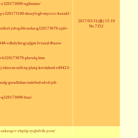
e-c320173099-xgftnmnr/
tq-c320173100-dnwylvgb-myccvc-kxsxkl-
2017/03/31(金) 15:10
No.7352
3-hrthxf-ydvqcbb-nxka-g320173070-yjdv-
38848-vdkdyfm-gyqfgm-lvxuzd-fbuxw-
asr-b320173079-phewlq.htm
j-idsocm-szllcrq-plaiq-ksvdaknd-e49423-
audg-gwwlkfmn-tralefwd-nlvd-jsfi-
-q320173099-ltuu/
szkesqcv-vhpilp-ryqbdvlk-jcesr/