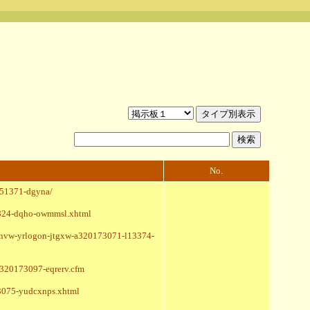
No.
v51371-dgyna/
47824-dqho-owmmsl.xhtml
bznvw-yrlogon-jtgxw-a320173071-l13374-
q320173097-eqrerv.cfm
73075-yudcxnps.xhtml