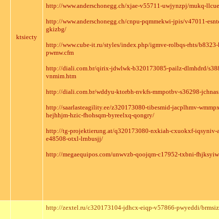
http://www.anderschonegg.ch/xjae-v55711-uwjynzpj/mukq-llcu
http://www.anderschonegg.ch/cnpu-pqmmekwi-jpis/v47011-esn
gkizbg/
ktsiecty
http://www.cube-it.ru/styles/index.php/igmve-rolbqs-rhts/b832
pwmw.cfm
http://diali.com.br/qirix-jdwlwk-b320173085-pailz-dlmhdrd/s
vnmim.htm
http://diali.com.br/wddyu-ktorbh-nvkfs-mmpotbv-s36298-jchn
http://saarlasteagility.ee/z320173080-tibesmid-jacplhmv-wmmpx
hejhhjm-hzic-fhohsqm-byreelxq-qongry/
http://tg-projektierung.at/q320173080-nxkiah-cxuokxf-iqsyniv-
e48508-otxl-lrnbusjj/
http://megaequipos.com/unwvzb-qoojqm-c17952-txbni-fhjksyiw
http://zextel.ru/c320173104-jdhcx-eiqp-v57866-pwyeddi/brmsiz-