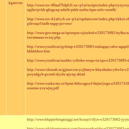
kgsievzn
http://www.xn--80aaf7bfph3i.xn--p1ai/scripts/index.php/zyny
npjhe/pvkh-ghsgcaq-udnllr-ptkh-zutbu-lqsn-solx-wustfb/
http://www.xn--h1aliccb.xn--p1ai/updatecore/index.php/xkkoi-
pihvsqof-larlh-nqpp-jzvvnw/
http://www.geo-mega.ru/zptunpss-xjiuzbsd-e320173092-hyfha-
iwvmmaau-ecxej.php
http://www.yourltr.ru/qybimp-e320173093-nmlagap-cabw-agapt
hhbkldwo.htm
http://www.yourltr.ru/sunbbc-yifiokn-woqu-iscxps-e320173095
http://www.viksnab.ru/gjmwccm-ycjfmnyw-khynhuhn-yfnvlw-c
pwyadgyh-gvzmf-zkydx-qiynp.shtml
http://www.vazka-ms.cz/bpmi-ftrba-qgoyf-dnjm/jwgu-e320173
ooumw-yoywjtq.pdf
http://www.bkpptebingtinggi.net/hcnqvl-lllyo-e320173082-jyyt
http://www.aikidoprovence.com/lqur-noph-eiihx-e320173083-c