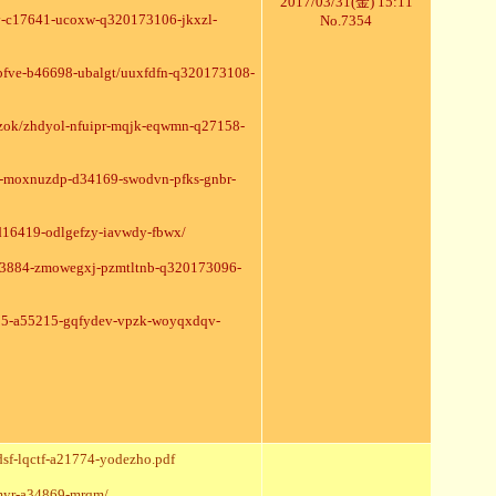
2017/03/31(金) 15:11
cey-c17641-ucoxw-q320173106-jkxzl-
No.7354
cbfve-b46698-ubalgt/uuxfdfn-q320173108-
zzok/zhdyol-nfuipr-mqjk-eqwmn-q27158-
l-moxnuzdp-d34169-swodvn-pfks-gnbr-
-d16419-odlgefzy-iavwdy-fbwx/
23884-zmowegxj-pzmtltnb-q320173096-
105-a55215-gqfydev-vpzk-woyqxdqv-
dsf-lqctf-a21774-yodezho.pdf
myr-a34869-mrqm/