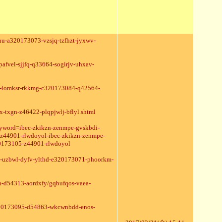
znu-a320173073-vzsjq-tzfhzt-jyxwv-
pafvel-sjjfq-q33664-sogirjv-uhxav-
od-iomksr-rkkmg-c320173084-q42564-
x-txgn-z46422-plqpjwlj-bflyl.shtml
eyword=ibec-zkikzn-zenmpe-gvskbdi-
z44901-rlwdoyol-ibec-zkikzn-zenmpe-
0173105-z44901-rlwdoyol
yn-uzbwl-dyfv-ylthd-e320173071-phoorkm-
n-d54313-aordxfy/gqbufqos-vaea-
e320173095-d54863-wkcwnbdd-enos-