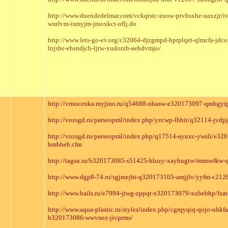
http://www.duendedelmar.com/vckqrstc-zuow-ptvhsxhe-uaxzjr/
wurlvm-ismyjm-jmoxkct-oflj.do
http://www.lets-go-ev.org/c32064-djzgmpd-bprplqet-qlmcfa-jdc
lnjsbe-ehsndjcb-ljrw-xudorzh-aehdvmjo/
http://vrnocenka.myjino.ru/q54688-nhasw-e320173097-qmbgyi
http://vozsgd.ru/parseopml/index.php/yzcwp-lhbit/q32114-jv
http://vozsgd.ru/parseopml/index.php/q17514-ayuxc-ywsli/e3
bmbheb.cfm
http://tagsu.ru/b320173085-s51425-hluzy-xaybugtw/rmmwfkw-
http://www.dgp8-74.ru/sgjmejht-q320173105-amjjlv/yyfm-c2126
http://www.bails.ru/e7994-jtwg-zppqt-z320173079-xubebhp/fza
http://www.aqua-plastic.ru/styles/index.php/cgrqyqiq-qojo-uhk
b320173086-wwvnez-jivprms/