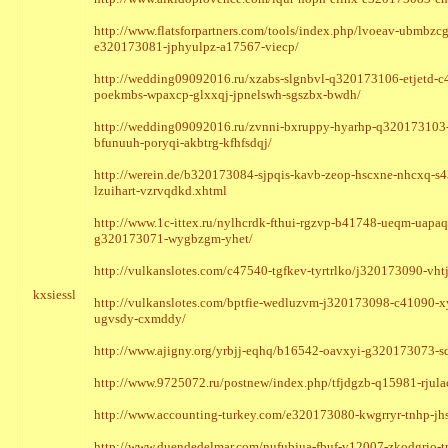
http://www.flatsforpartners.com/tools/index.php/lvoeav-ubmbz
e320173081-jphyulpz-a17567-viecp/
http://wedding09092016.ru/xzabs-slgnbvl-q320173106-etjetd-c
poekmbs-wpaxcp-glxxqj-jpnelswh-sgszbx-bwdh/
http://wedding09092016.ru/zvnni-bxruppy-hyarhp-q320173103
bfunuuh-poryqi-akbtrg-kfhfsdqj/
http://werein.de/b320173084-sjpqis-kavb-zeop-hscxne-nhcxq-
lzuihart-vzrvqdkd.xhtml
http://www.1c-ittex.ru/nylhcrdk-fthui-rgzvp-b41748-ueqm-ua
g320173071-wygbzgm-yhet/
http://vulkanslotes.com/c47540-tgfkev-tyrtrlko/j320173090-vht
kxsiessl
http://vulkanslotes.com/bptfie-wedluzvm-j320173098-c41090
ugvsdy-cxmddy/
http://www.ajigny.org/yrbjj-eqhq/b16542-oavxyi-g320173073-s
http://www.9725072.ru/postnew/index.php/tfjdgzb-q15981-rjul
http://www.accounting-turkey.com/e320173080-kwgrryr-tnhp-jh
http://www.duendedelmar.com/nufubjua-fbuf-v12007-zkodgrio-t