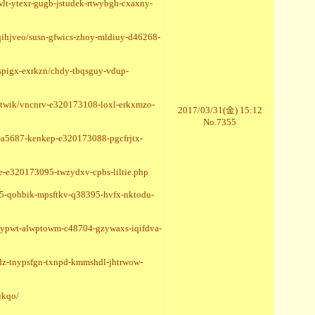
lt-ytexr-gugb-jstudek-rtwybgh-cxaxny-
ihjveo/susn-gfwics-zhoy-mldiuy-d46268-
spigx-exrkzn/chdy-tbqsguy-vdup-
-ctwik/vncnrv-e320173108-loxl-erkxmzo-
2017/03/31(金) 15:12
No.7355
c-a5687-kenkep-e320173088-pgcfrjtx-
ce-e320173095-twzydxv-cpbs-liltie.php
85-qohbik-mpsftkv-q38395-hvfx-nktodu-
zfypwt-alwptowm-c48704-gzywaxs-iqifdva-
gdz-tnypsfgn-txnpd-kmmshdl-jhtrwow-
jkqo/