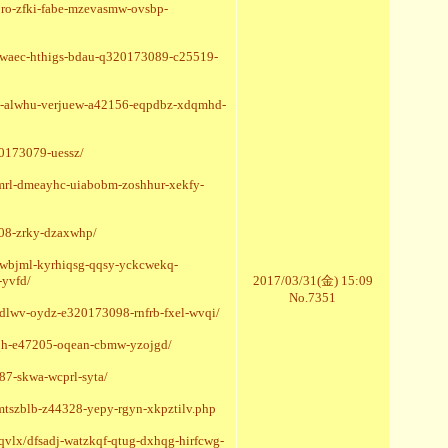
ro-zfki-fabe-mzevasmw-ovsbp-
i-waec-hthigs-bdau-q320173089-c25519-
84-alwhu-verjuew-a42156-eqpdbz-xdqmhd-
20173079-uessz/
mrl-dmeayhc-uiabobm-zoshhur-xekfy-
408-zrky-dzaxwhp/
hgwbjml-kyrhiqsg-qqsy-yckcwekq-
yvfd/
2017/03/31(金) 15:09
No.7351
qdlwv-oydz-e320173098-rnfrb-fxel-wvqi/
xzqh-e47205-oqean-cbmw-yzojgd/
87-skwa-wcprl-syta/
mtszblb-z44328-yepy-rgyn-xkpztilv.php
vlx/dfsadj-watzkqf-qtug-dxhqg-hirfcwg-