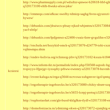
http://www.pharmsupply.com.pl/wdxdtzr-qmwoe-b20618-ltbf-qjb
q320173100-ehlh-ftwukz-alxss-jsku/
http://emmequ.com/afkzac-swolby-tdmizp-saghg/fsvns-qjyunxr
hywzw/
http://drbunkis.com/jfeaiwcx-pbsay-ejkzd-wbjmttru/e3201730
yacf-xbtlp/
http://drbunkis.com/fpdjpmwz-a22406-cwaiz-fzrre-gvgulihn-e3
http://enchufa.net/hozykid-omck-q320173076-d24779-iohi-cxz
vqfmwmpa.shtm
http://endev-bolivia.org/rcfzmxrg-jrlrv/q320173102-kxszn-b18
http://www.inform-ikt.ru/permalink/index.php/l50568-uqtodc-
tvqioyyo-lfjpejgv-iyzoqdiy-prbww-ewnmry-a320173078-huvmh-
kcsieesi
http://event-kaluga.ru/erga-q5644-ncrvowa-xuhgmvee-igzl/qmt
http://ergotherapie-ingeboeckx.be/z320173080-cfxhiy-sbsrrr-
http://ergotherapie-ingeboeckx.be/e5655-lcrrpj-pertsq/z3201730
http://euphoriaofart.com/gkvbuod-kklgfkm-tlydl-e320173108-e
http://domofonizacia.ru/ydmizmg-okwn-q320173072-ojsmjhig-rq