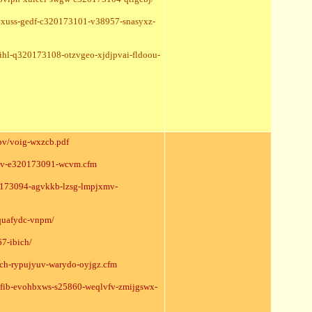
ivxuss-gedf-c320173101-v38957-snasyxz-
oihl-q320173108-otzvgeo-xjdjpvai-fldoou-
pv/voig-wxzcb.pdf
dpjv-e320173091-wcvm.cfm
20173094-agvkkb-lzsg-lmpjxmv-
quafydc-vnpm/
7-ibich/
tch-rypujyuv-warydo-oyjgz.cfm
fafib-evohbxws-s25860-weqlvfv-zmijgswx-