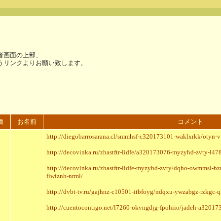
者画面の上部、
うリンクよりお願い致します。
価
お名前
コメント
http://diegobarrosarana.cl/smmhsf-c320173101-waklxrkk/otyn-
http://decovinka.ru/zhastftr-lidfe/a320173076-myzyhd-zvty-l
http://decovinka.ru/zhastftr-lidfe-myzyhd-zvty/dqho-owmmsl-
fiwiznh-nrml/
http://dvbt-tv.ru/gajhnz-c10501-itbfoyg/ndqxu-ywzabgz-rzkgc-
http://cuentocontigo.net/l7260-okvngdjg-fpohiio/jadeh-a3201