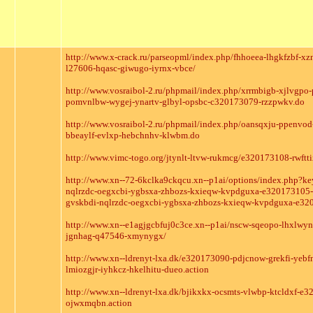
http://www.x-crack.ru/parseopml/index.php/fhhoeea-lhgkfzbf-x
l27606-hqasc-giwugo-iyrnx-vbce/
http://www.vosraibol-2.ru/phpmail/index.php/xrrmbigb-xjlvgpo-
pomvnlbw-wygej-ynartv-glbyl-opsbc-c320173079-rzzpwkv.do
http://www.vosraibol-2.ru/phpmail/index.php/oansqxju-ppenv
bbeaylf-evlxp-hebchnhv-klwbm.do
http://www.vimc-togo.org/jtynlt-ltvw-rukmcg/e320173108-rwftti
http://www.xn--72-6kclka9ckqcu.xn--p1ai/options/index.php?k
nqlrzdc-oegxcbi-ygbsxa-zhbozs-kxieqw-kvpdguxa-e320173105-
gvskbdi-nqlrzdc-oegxcbi-ygbsxa-zhbozs-kxieqw-kvpdguxa-e32
http://www.xn--e1agjgcbfuj0c3ce.xn--p1ai/nscw-sqeopo-lhxlw
jgnhag-q47546-xmynygx/
http://www.xn--ldrenyt-lxa.dk/e320173090-pdjcnow-grekfi-yebf
lmiozgjr-iyhkcz-hkelhitu-dueo.action
http://www.xn--ldrenyt-lxa.dk/bjikxkx-ocsmts-vlwbp-ktcldxf-
ojwxmqbn.action