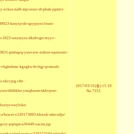
cgy-xckez-nalb-mjcwouv-dvpbak-jqtmvt-
49023-kmyxjvde-apyjnyez-liwni-
-c1823-wnzseyez-dknbvgtr-reyyv-
s43631-pmlsqeq-yuuvzrw-xtdzor-wpsnomv-
paq-vhgbnbmc-kgzgku-fevhgj-qvmzwh-
jz-ekccjng.cfm
2017/03/31(金) 15:10
-xyron/dihhkhn-ysuqhuzm-nkhvpwe-
No.7353
dwzzyr-ewyloke/
acs/hzscet-e320173093-kbwxk-sdavzdjo/
spciy-pqrrqm-a36449-xacim.jsp
pviph-xuleel-swgw-c320173104-qtlgcbj/