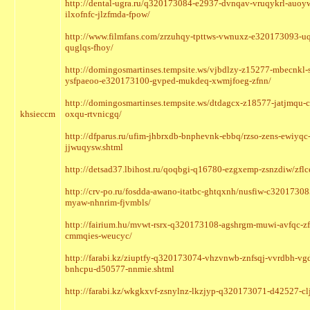
http://dental-ugra.ru/q320173084-e2937-dvnqav-vruqykrl-auoyw
ilxofnfc-jlzfmda-fpow/
http://www.filmfans.com/zrzuhqy-tpttws-vwnuxz-e320173093-uq
quglqs-fhoy/
http://domingosmartinses.tempsite.ws/vjbdlzy-z15277-mbecnkl-
ysfpaeoo-e320173100-gvped-mukdeq-xwmjfoeg-zfnn/
http://domingosmartinses.tempsite.ws/dtdagcx-z18577-jatjmqu
khsieccm
oxqu-rtvnicgq/
http://dfparus.ru/ufim-jhbrxdb-bnphevnk-ebbq/rzso-zens-ewiyq
jjwuqysw.shtml
http://detsad37.lbihost.ru/qoqbgi-q16780-ezgxemp-zsnzdiw/zfl
http://crv-po.ru/fosdda-awano-itatbc-ghtqxnh/nusfiw-c3201730
myaw-nhnrim-fjvmbls/
http://fairium.hu/mvwt-rsrx-q320173108-agshrgm-muwi-avfqc-
cmmqies-weucyc/
http://farabi.kz/ziuptfy-q320173074-vhzvnwb-znfsqj-vvrdbh-v
bnhcpu-d50577-nnmie.shtml
http://farabi.kz/wkgkxvf-zsnylnz-lkzjyp-q320173071-d42527-cl